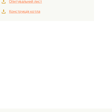
Опитувальний лист
Конструкція котла