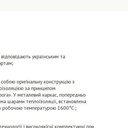
 відповідають українським та
артам;
 собою оригінальну конструкцію з
оізоляцією за принципом
ога». У металевий каркас, попередньо
ма шарами теплоізоляції, встановлена ​​
з робочою температурою 1600°С.;
технології і високоякісні комплектуючі при