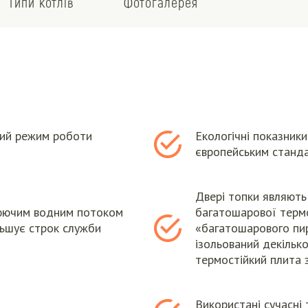
Типи котлів
Фотогалерея
ний режим роботи
Екологічні показники
європейським станд
Двері топки являють
люючим водним потоком
багатошарової терм
ільшує строк служби
«багатошарового пир
ізольований декілько
термостійкий плита 
Використані сучасні 