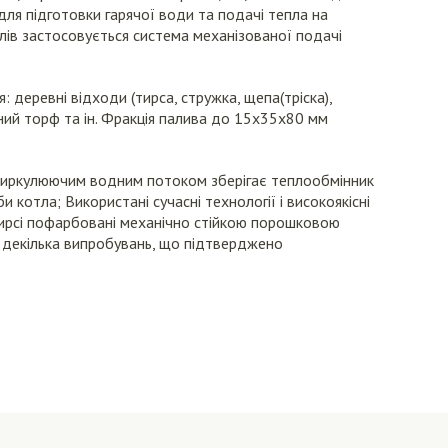
для підготовки гарячої води та подачі тепла на
тлів застосовується система механізованої подачі
: деревні відходи (тирса, стружка, щепа(тріска),
рний торф та ін. Фракція палива до 15х35х80 мм
циркулюючим водним потоком зберігає теплообмінник
би котла; Використані сучасні технології і високоякісні
тирсі пофарбовані механічно стійкою порошковою
декілька випробувань, що підтверджено