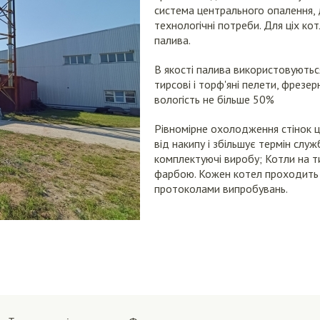
система центрального опалення, 
технологічні потреби. Для ціх ко
палива.
В якості палива використовуються
тирсові і торф'яні пелети, фрезе
вологість не більше 50%
Рівномірне охолодження стінок 
від накипу і збільшує термін служ
комплектуючі виробу; Котли на 
фарбою. Кожен котел проходить 
протоколами випробувань.