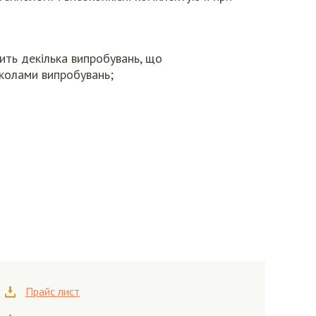
ть декілька випробувань, що
колами випробувань;
Прайс лист