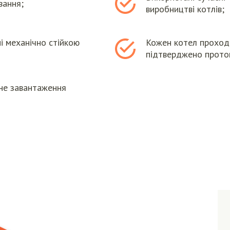
вання;
виробництві котлів;
і механічно стійкою
Кожен котел проходи
підтверджено прото
чне завантаження