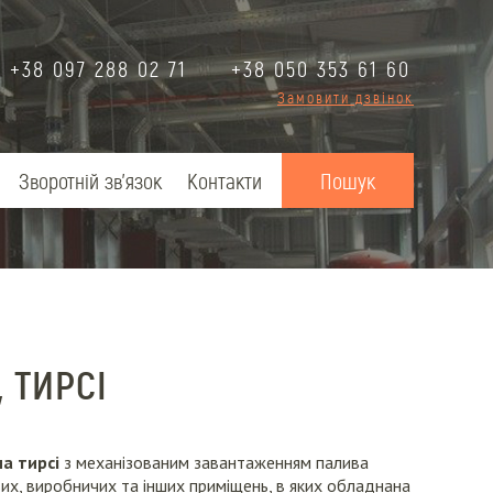
+38 097 288 02 71
+38 050 353 61 60
Замовити дзвінок
Зворотній зв'язок
Контакти
 ТИРСІ
на тирсі
з механізованим завантаженням палива
их, виробничих та інших приміщень, в яких обладнана