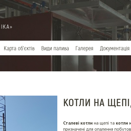
ЛІКА»
Карта об'єктів
Види палива
Галерея
Документація
КОТЛИ НА ЩЕПІ,
Сталеві котли
на щепі та
котли 
призначені для опалення побутов