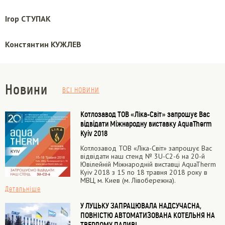
Ігор СТУПАК
Констянтин КУЖЛЕВ
Новини
ВСІ НОВИНИ
Котлозавод ТОВ «Ліка-Світ» запрошує Вас
відвідати Міжнародну виставку AquaTherm
Kyiv 2018
Котлозавод ТОВ «Ліка-Світ» запрошує Вас
відвідати наш стенд № 3U-С2-6 на 20-й
Ювілейній Міжнародній виставці AquaTherm
Kyiv 2018 з 15 по 18 травня 2018 року в
МВЦ, м. Киев (м. Лівобережна).
Детальніше
У ЛУЦЬКУ ЗАПРАЦЮВАЛА НАДСУЧАСНА,
ПОВНІСТЮ АВТОМАТИЗОВАНА КОТЕЛЬНЯ НА
ТВЕРДОМУ ПАЛИВІ