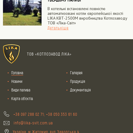
В котельні встановлені повністю
автоматизовані котли європейської якості
LIKA КВТ-2500М виробництва Котлозаводу
ТОВ «Ліка-Світ»
Детальніше
ТОВ «КОТЛОЗАВОД ЛІКА»
Головна
Галерея
Новини
Продукція
Види палива
Документація
Карта об'єктів
+38 097 288 02 71;
+38 050 353 61 60
info@lika-svit.com.ua
Україна, м.Житомир, вул.Заводська 4